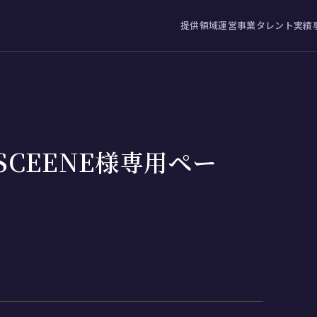
提供領域
運営事業
タレント
実績
SCEENE様専用ペー